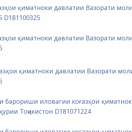
оғазҳои қиматноки давлатии Вазорати мол
5
D181100325
оғазҳои қиматноки давлатии Вазорати мол
5
оғазҳои қиматноки давлатии Вазорати мол
5
 рӯи барориши иловагии коғазҳои қиматно
урии Тоҷикистон
D181071224
 рӯи барориши иловагии коғазҳои қиматно