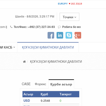
Шанбе - 8/8/2026, 3:29:17 PM
Тоҷики
com.tj
Тел/Факс: +992 (37) 227-34-93
Робита бо мо
И КАСБ
ҚОҒАЗҲОИ ҚИМАТНОКИ ДАВЛАТИ
ҚОҒАЗҲОИ ҚИМАТНОКИ ДАВЛАТИ
CASE
Форекс
Қурби асъор
Асъор
Қурб
Тағирот
USD
9.2548
0