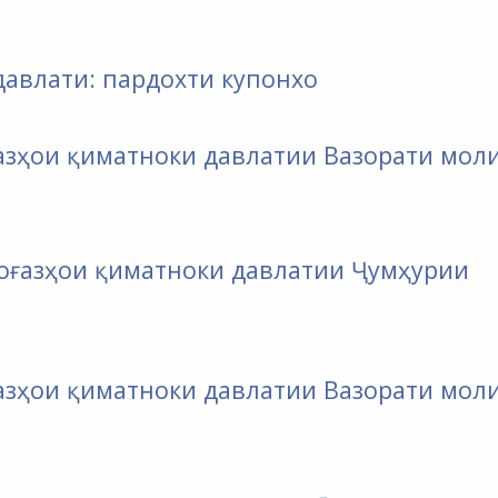
давлати: пардохти купонхо
оғазҳои қиматноки давлатии Вазорати мол
коғазҳои қиматноки давлатии Ҷумҳурии
оғазҳои қиматноки давлатии Вазорати мол