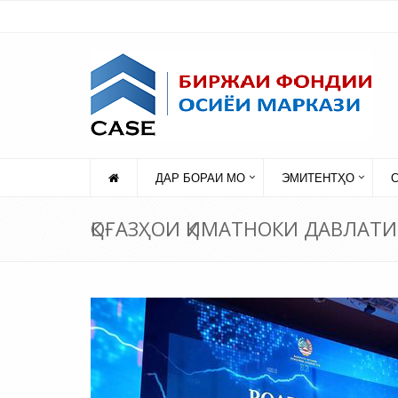
ДАР БОРАИ МО
ЭМИТЕНТҲО
ҚОҒАЗҲОИ ҚИМАТНОКИ ДАВЛАТИ