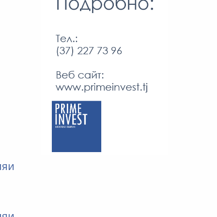
ияи
ияи