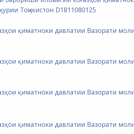
ҳурии Тоҷикистон
D1811080125
оғазҳои қиматноки давлатии Вазорати мол
оғазҳои қиматноки давлатии Вазорати мол
оғазҳои қиматноки давлатии Вазорати мол
ғазҳои қиматноки давлатии Вазорати мол