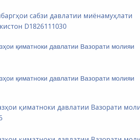
омбаргҳои сабзи давлатии миёнамуҳлати
кистон D1826111030
азҳои қиматноки давлатии Вазорати молияи
азҳои қиматноки давлатии Вазорати молияи
оғазҳои қиматноки давлатии Вазорати мол
6
оғазҳои қиматноки давлатии Вазорати мол