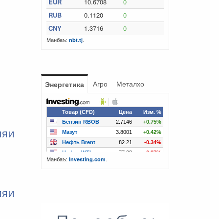
EUR
10.6708
0
RUB
0.1120
0
CNY
1.3716
0
Манбаъ:
.
nbt.tj
Агро
Металхо
Энергетика
ияи
Манбаъ:
.
Investing.com
ияи