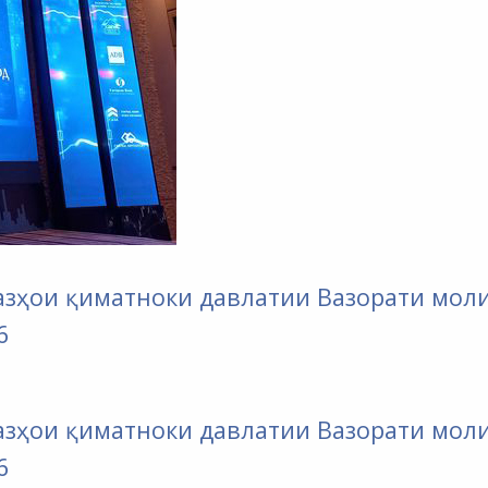
оғазҳои қиматноки давлатии Вазорати мол
6
оғазҳои қиматноки давлатии Вазорати мол
6