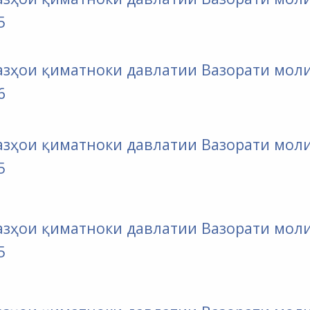
5
оғазҳои қиматноки давлатии Вазорати мол
6
оғазҳои қиматноки давлатии Вазорати мол
5
оғазҳои қиматноки давлатии Вазорати мол
5