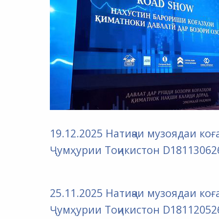
19.12.2025 Натиҷаи музоядаи к
Ҷумҳурии Тоҷикистон D18113062
25.11.2025 Натиҷаи музоядаи к
Ҷумҳурии Тоҷикистон D18112052