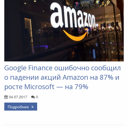
Google Finance ошибочно сообщил
о падении акций Amazon на 87% и
росте Microsoft — на 79%
04.07.2017
0
Подробнее