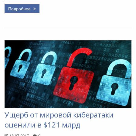
Подробнее
Ущерб от мировой кибератаки
оценили в $121 млрд
18.07.2017
0