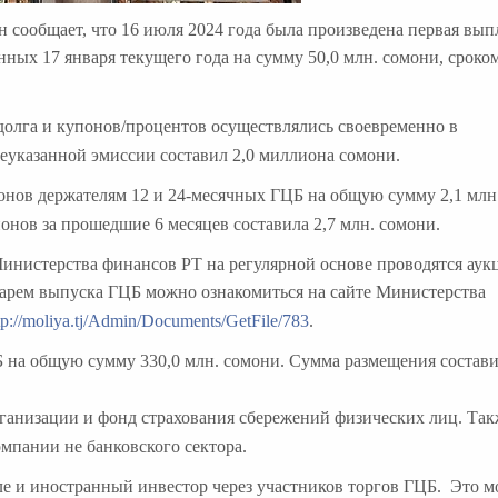
сообщает, что 16 июля 2024 года была произведена первая вып
ных 17 января текущего года на сумму 50,0 млн. сомони, сроком
долга и купонов/процентов осуществлялись своевременно в
еуказанной эмиссии составил 2,0 миллиона сомони.
онов держателям 12 и 24-месячных ГЦБ на общую сумму 2,1 млн
нов за прошедшие 6 месяцев составила 2,7 млн. сомони.
Министерства финансов РТ на регулярной основе проводятся ау
арем выпуска ГЦБ можно ознакомиться на сайте Министерства
tp://moliya.tj/Admin/Documents/GetFile/783
.
 на общую сумму 330,0 млн. сомони. Сумма размещения состав
анизации и фонд страхования сбережений физических лиц. Так
мпании не банковского сектора.
е и иностранный инвестор через участников торгов ГЦБ. Это м