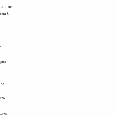
лата по
 на 6
.
кционы
ила
же,
ожет