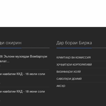
ҳои охирин
Дар бораи Биржа
026 Эълони музоядаи Вомбаргҳои
КУМИТАҲО ВА КОМИССИЯ
влат...
ҲУҶҶАТҲОИ КОРПОРАТИВӢ
6
ВАЗИФАҲОИ ХОЛӢ
и навбатии ККД - 16 июли соли
САВОЛҲОИ ДОИМӢ
6
АКСҲО
и навбатии ККД - 18 июни соли
6