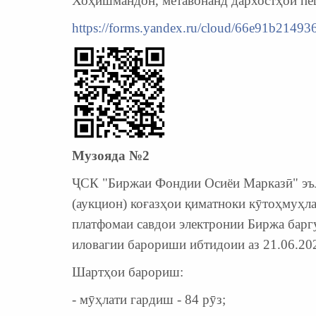
Хоҳишмандон, метавонанд дархостҳои пе
https://forms.yandex.ru/cloud/66e91b2149
Музояда №2
ҶСК "Биржаи Фондии Осиёи Марказӣ" эъло
(аукцион) коғазҳои қиматноки кӯтоҳмуҳл
платфомаи савдои электронии Биржа барг
иловагии барориши ибтидоии аз 21.06.20
Шартҳои барориш:
- мӯҳлати гардиш - 84 рӯз;