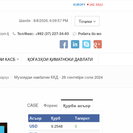
Шанбе - 8/8/2026, 6:09:57 PM
Тоҷики
com.tj
Тел/Факс: +992 (37) 227-34-93
Робита бо мо
И КАСБ
ҚОҒАЗҲОИ ҚИМАТНОКИ ДАВЛАТИ
барҳо
Музоядаи навбатии ККД - 26 сентябри соли 2024
CASE
Форекс
Қурби асъор
Асъор
Қурб
Тағирот
USD
9.2548
0