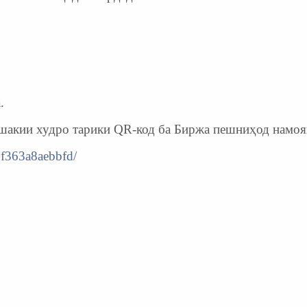
.
шакии худро тарики QR-код ба Биржа пешниҳод намоя
7f363a8aebbfd/