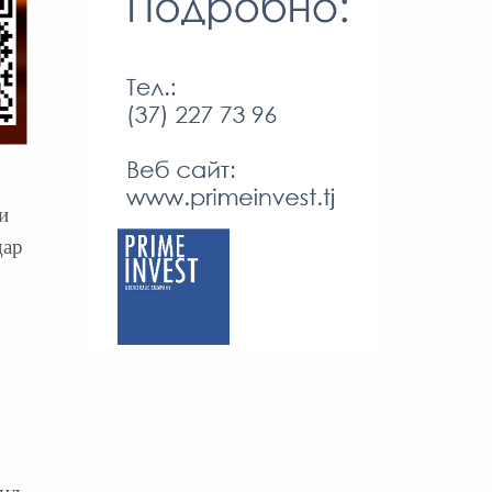
и
дар