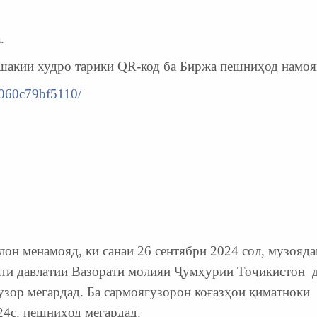
.
шакии худро тарики QR-код ба Биржа пешниҳод намоя
a060c79bf5110/
н менамояд, ки санаи 26 сентябри 2024 сол, музояда
ати давлатии Вазорати молияи Ҷумҳурии Тоҷикистон 
узор мегардад. Ба сармоягузорон коғазҳои қиматноки
24с. пешниҳод мегардад.