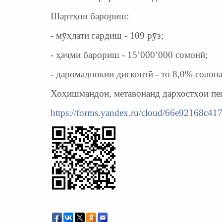
Шартҳои барориш:
- мӯҳлати гардиш - 109 рӯз;
- ҳаҷми барориш - 15’000’000 сомонӣ;
- даромаднокии дисконтӣ - то 8,0% солона
Хоҳишмандон, метавонанд дархостҳои пе
https://forms.yandex.ru/cloud/66e92168c41