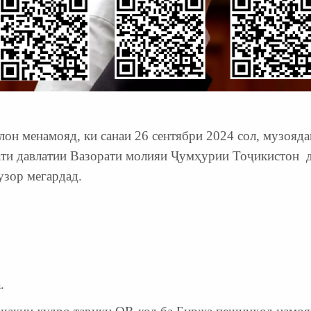
н менамояд, ки санаи 26 сентябри 2024 сол, музояда
ати давлатии Вазорати молияи Ҷумҳурии Тоҷикистон 
узор мегардад.
.