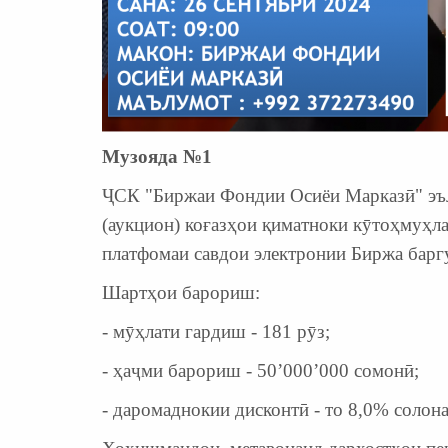
Музояда №1
ҶСК "Биржаи Фондии Осиёи Марказӣ" эъло
(аукцион) коғазҳои қиматноки кӯтоҳмуҳл
платфомаи савдои электронии Биржа барг
Шартҳои барориш:
- мӯҳлати гардиш - 181 рӯз;
- ҳаҷми барориш - 50’000’000 сомонӣ;
- даромаднокии дисконтӣ - то 8,0% солона