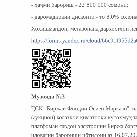
- ҳаҷми барориш - 22’800’000 сомонӣ;
- даромаднокии дисконтӣ - то 8,0% солона
Хоҳишмандон, метавонанд дархостҳои пе
https://forms.yandex.ru/cloud/66e91f955d2
Музояда №
3
ҶСК "Биржаи Фондии Осиёи Марказӣ" эъло
(аукцион) коғазҳои қиматноки кӯтоҳмуҳл
платфомаи савдои электронии Биржа барг
иловагии барориши ибтидоии аз 16.07.20