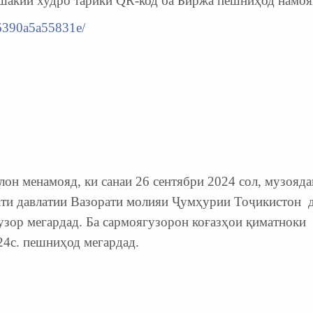
шакии худро тарики QR-код ба Биржа пешниҳод намоя
36390a5a55831e/
н менамояд, ки санаи 26 сентябри 2024 сол, музояда
ати давлатии Вазорати молияи Ҷумҳурии Тоҷикистон 
узор мегардад. Ба сармоягузорон коғазҳои қиматноки
24с. пешниҳод мегардад.