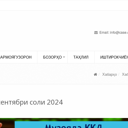
Email:
info@case.
САРМОЯГУЗОРОН
БОЗОРҲО
ТАҲЛИЛ
ИШТИРОКЧИЁН
Хабарҳо
Ха
сентябри соли 2024