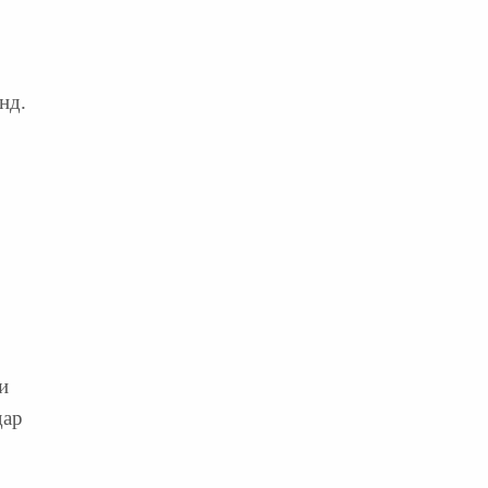
нд.
и
дар