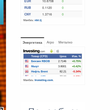
EUR
10.6708
0
RUB
0.1120
0
CNY
1.3716
0
Манбаъ:
.
nbt.tj
Агро
Металхо
Энергетика
Манбаъ:
.
Investing.com