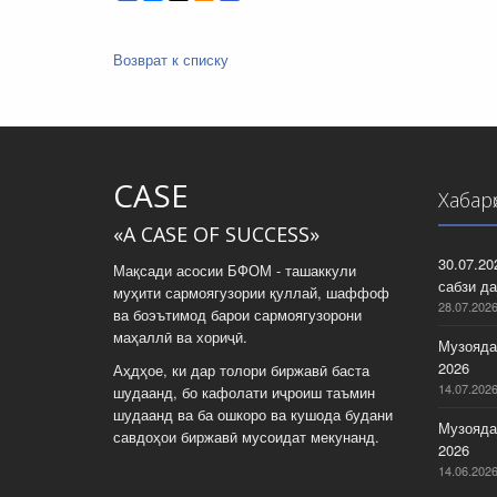
Возврат к списку
CASE
Хабар
«A CASE OF SUCCESS»
30.07.2
Мақсади асосии БФОМ - ташаккули
сабзи да
муҳити сармоягузории қуллай, шаффоф
28.07.202
ва боэътимод барои сармоягузорони
маҳаллӣ ва хориҷӣ.
Музояда
2026
Аҳдҳое, ки дар толори биржавӣ баста
14.07.202
шудаанд, бо кафолати иҷроиш таъмин
шудаанд ва ба ошкоро ва кушода будани
Музояда
савдоҳои биржавӣ мусоидат мекунанд.
2026
14.06.202