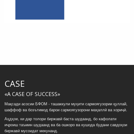
CASE
«A CASE OF SUCCESS»
Мақсади асосии БФОМ - ташаккули муҳити сармоягузории қуллай,
шаффоф ва боэътимод барои сармоягузорони маҳаллӣ ва хориҷӣ.
Аҳдҳое, ки дар толори биржавӣ баста шудаанд, бо кафолати
иҷроиш таъмин шудаанд ва ба ошкоро ва кушода будани савдоҳои
биржавӣ мусоидат мекунанд.