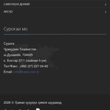
САВОЛҲОИ ДОИМӢ
АКСҲО
Суроғаи мо
Суроға:
Ҷумҳурии Тоҷикистон
ш.Душанбе, 734025
к. Бохтар 37/1 (ошёнаи 5-ум)
Тел/Факс: +992 (37) 227-34-93
Email:
info@case.com.tj
2026 © Ҳамаи ҳуқуқҳо ҳимоя шудаанд.