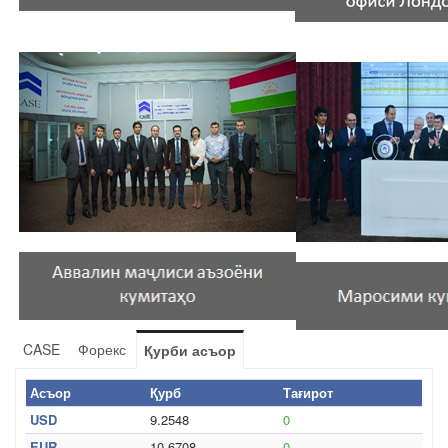
CASE
Форекс
Қурби асъор
Асъор
Қурб
Тағирот
USD
9.2548
0
EUR
10.6708
0