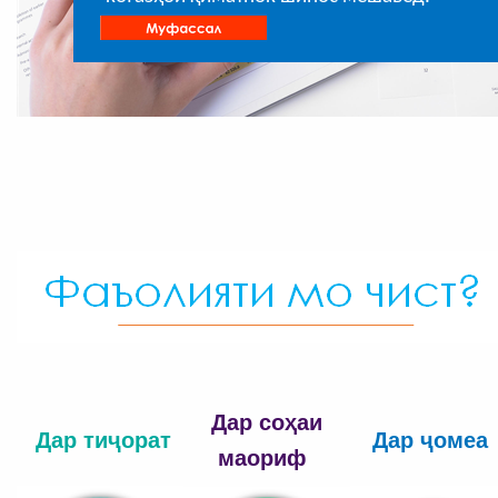
Дар соҳаи
Дар ти
ҷорат
Дар ҷомеа
маориф