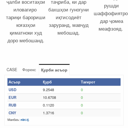
ҷалби воситаҳои
таҷриба, ки дар
рушди
иловагиро
бахшҳои гуногуни
шаффофиятр
тариқи барориши
иқтисодиёт
дар ҷомеа
коғазҳои
заруранд, мавҷуд
меафзояд.
қиматноки худ
мебошад.
доро мебошанд.
CASE
Форекс
Қурби асъор
Асъор
Қурб
Тағирот
USD
9.2548
0
EUR
10.6708
0
RUB
0.1120
0
CNY
1.3716
0
Манбаъ:
.
nbt.tj