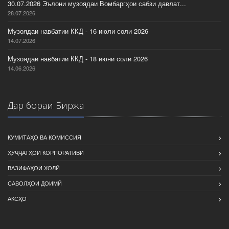
30.07.2026 Эълони музоядаи Вомбаргҳои сабзи давлат...
28.07.2026
Музоядаи навбатии ККД - 16 июли соли 2026
14.07.2026
Музоядаи навбатии ККД - 18 июни соли 2026
14.06.2026
Дар бораи Биржа
КУМИТАҲО ВА КОМИССИЯ
ҲУҶҶАТҲОИ КОРПОРАТИВӢ
ВАЗИФАҲОИ ХОЛӢ
САВОЛҲОИ ДОИМӢ
АКСҲО