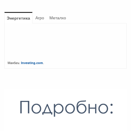
Агро
Металхо
Энергетика
Манбаъ:
.
Investing.com