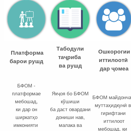
Табодули
Ошкорогии
Платформа
таҷриба
иттилоотӣ
барои рушд
ва рушд
дар ҷомеа
БФОМ -
платформае
Якҷоя бо БФОМ
БФОМ майдонч
мебошад,
кўшиши
муттаҳидкунӣ в
ки дар он
ба даст овардани
гирифтани
ширкатҳо
дониши нав,
иттилоот
имконияти
малака ва
мебошад, ки