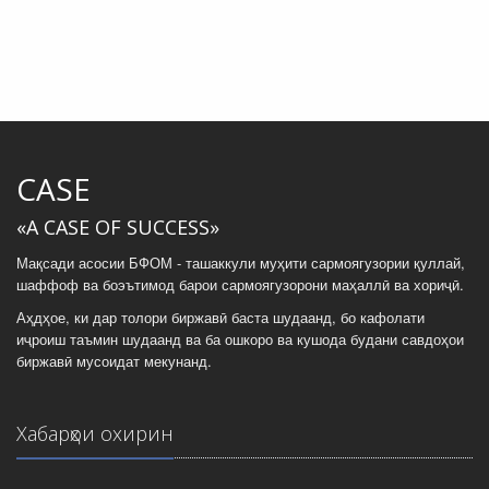
CASE
«A CASE OF SUCCESS»
Мақсади асосии БФОМ - ташаккули муҳити сармоягузории қуллай,
шаффоф ва боэътимод барои сармоягузорони маҳаллӣ ва хориҷӣ.
Аҳдҳое, ки дар толори биржавӣ баста шудаанд, бо кафолати
иҷроиш таъмин шудаанд ва ба ошкоро ва кушода будани савдоҳои
биржавӣ мусоидат мекунанд.
Хабарҳои охирин