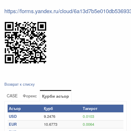
https://forms.yandex.ru/cloud/6a13d7b5e010db53693
Возврат к списку
CASE
Форекс
Қурби асъор
Асъор
Қурб
Тағирот
USD
9.2476
0.0103
EUR
10.6773
0.0064