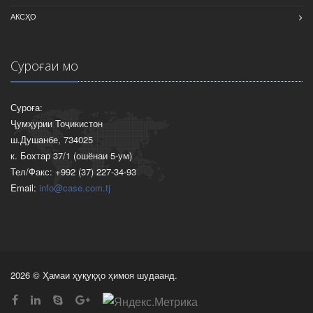
АКСҲО
Суроғаи мо
Суроға:
Ҷумҳурии Тоҷикистон
ш.Душанбе, 734025
к. Бохтар 37/1 (ошёнаи 5-ум)
Тел/Факс: +992 (37) 227-34-93
Email:
info@case.com.tj
2026 © Ҳамаи ҳуқуқҳо ҳимоя шудаанд.