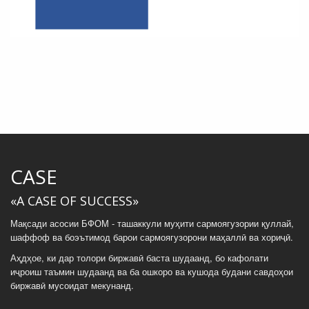
CASE
«A CASE OF SUCCESS»
Мақсади асосии БФОМ - ташаккули муҳити сармоягузории қуллай,
шаффоф ва боэътимод барои сармоягузорони маҳаллӣ ва хориҷӣ.
Аҳдҳое, ки дар толори биржавӣ баста шудаанд, бо кафолати
иҷроиш таъмин шудаанд ва ба ошкоро ва кушода будани савдоҳои
биржавӣ мусоидат мекунанд.