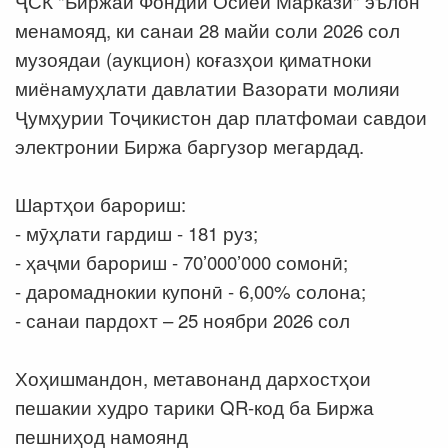
ҶСК "Биржаи Фондии Осиёи Марказӣ" эълон
менамояд, ки санаи 28 майи соли 2026 сол
музоядаи (аукцион) коғазҳои қиматноки
миёнамуҳлати давлатии Вазорати молияи
Ҷумҳурии Тоҷикистон дар платфомаи савдои
электронии Биржа баргузор мегардад.
Шартҳои барориш:
- мӯҳлати гардиш - 181 руз;
- ҳаҷми барориш - 70’000’000 сомонӣ;
- даромаднокии купонӣ - 6,00% солона;
- санаи пардохт – 25 ноябри 2026 сол
Хоҳишмандон, метавонанд дархостҳои
пешакии худро тарики QR-код ба Биржа
пешниҳод намоянд