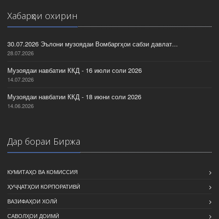
Хабарҳои охирин
30.07.2026 Эълони музоядаи Вомбаргҳои сабзи давлат...
28.07.2026
Музоядаи навбатии ККД - 16 июли соли 2026
14.07.2026
Музоядаи навбатии ККД - 18 июни соли 2026
14.06.2026
Дар бораи Биржа
КУМИТАҲО ВА КОМИССИЯ
ҲУҶҶАТҲОИ КОРПОРАТИВӢ
ВАЗИФАҲОИ ХОЛӢ
САВОЛҲОИ ДОИМӢ