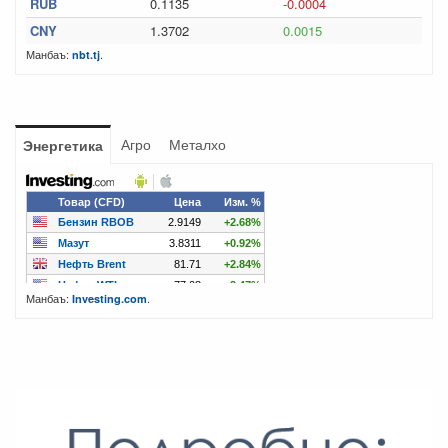
RUB
0.1135
-0.0004
CNY
1.3702
0.0015
Манбаъ:
.
nbt.tj
Агро
Металхо
Энергетика
Манбаъ:
.
Investing.com