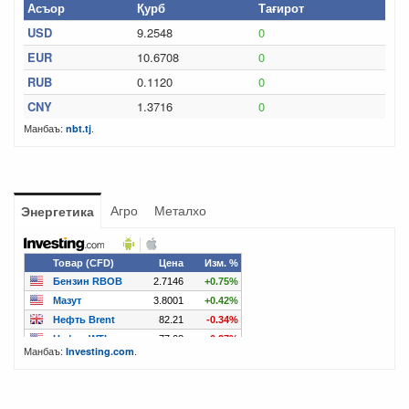
Асъор
Қурб
Тағирот
USD
9.2548
0
EUR
10.6708
0
RUB
0.1120
0
CNY
1.3716
0
Манбаъ:
.
nbt.tj
Агро
Металхо
Энергетика
Манбаъ:
.
Investing.com