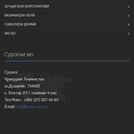
ҲУҶҶАТҲОИ КОРПОРАТИВӢ
ВАЗИФАҲОИ ХОЛӢ
САВОЛҲОИ ДОИМӢ
АКСҲО
Суроғаи мо
Суроға:
Ҷумҳурии Тоҷикистон
ш.Душанбе, 734025
к. Бохтар 37/1 (ошёнаи 5-ум)
Тел/Факс: +992 (37) 227-34-93
Email:
info@case.com.tj