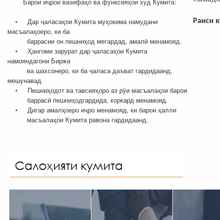
Барои иҷрои вазифаҳо ва функсияҳои худ Кумита:
• Дар ҷаласаҳои Кумита муҳокима намудани
Раиси 
масъалаҳоеро, ки ба
баррасии он пешниҳод мегардад, амалӣ менамояд.
• Ҳангоми зарурат дар ҷаласаҳои Кумита
намояндагони Биржа
ва шахсонеро, ки ба ҷаласа даъват гардидаанд,
мешунавад.
• Пешниҳодот ва тавсияҳоро аз рӯи масъалаҳои барои
баррасӣ пешниҳодгардида, коркард менамояд.
• Дигар амалҳоеро иҷро менамояд, ки барои ҳалли
масъалаҳои Кумита равона гардидаанд.