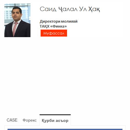
CASE
Форекс
Қурби асъор