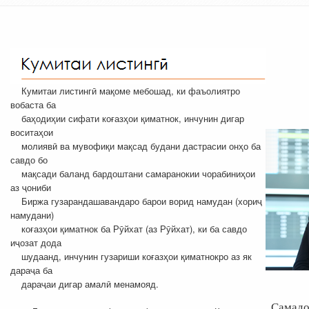
Кумитаи листингӣ мақоме мебошад, ки фаъолиятро
вобаста ба
баҳодиҳии сифати коғазҳои қиматнок, инчунин дигар
воситаҳои
молиявӣ ва мувофиқи мақсад будани дастрасии онҳо ба
савдо бо
мақсади баланд бардоштани самаранокии чорабиниҳои
аз ҷониби
Биржа гузарандашавандаро барои ворид намудан (хориҷ
намудани)
коғазҳои қиматнок ба Рӯйхат (аз Рӯйхат), ки ба савдо
иҷозат дода
шудаанд, инчунин гузариши коғазҳои қиматнокро аз як
дараҷа ба
дараҷаи дигар амалӣ менамояд.
Самадо