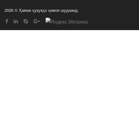
2026 © Ҳамаи ҳуқуқҳо ҳимоя шудаанд.