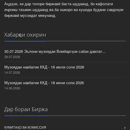
Аҳдҳое, ки дар толори биржавӣ баста шудаанд, бо кафолати
иҷроиш таъмин шудаанд ва ба ошкоро ва кушода будани савдоҳои
биржавӣ мусоидат мекунанд.
Хабарҳои охирин
30.07.2026 Эълони музоядаи Вомбаргҳои сабзи давлат...
28.07.2026
Музоядаи навбатии ККД - 16 июли соли 2026
14.07.2026
Музоядаи навбатии ККД - 18 июни соли 2026
14.06.2026
Дар бораи Биржа
КУМИТАҲО ВА КОМИССИЯ