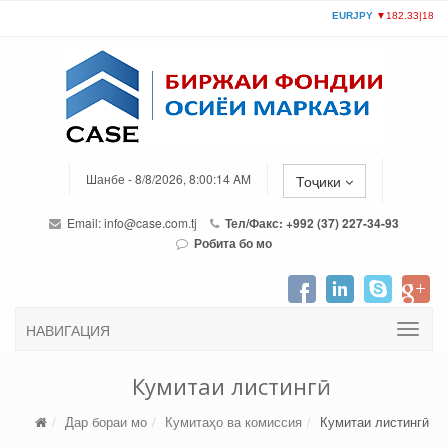
Шанбе - 8/8/2026, 8:00:14 AM
Тоҷики
Email:
info@case.com.tj
Тел/Факс: +992 (37) 227-34-93
Робита бо мо
НАВИГАЦИЯ
Кумитаи листингӣ
Дар бораи мо
Кумитаҳо ва комиссия
Кумитаи листингӣ