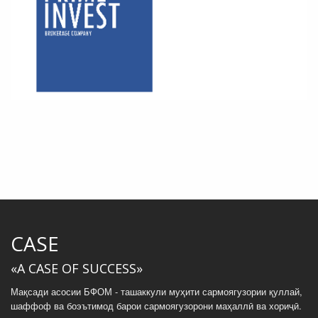
CASE
«A CASE OF SUCCESS»
Мақсади асосии БФОМ - ташаккули муҳити сармоягузории қуллай,
шаффоф ва боэътимод барои сармоягузорони маҳаллӣ ва хориҷӣ.