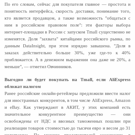
По его словам, сейчас для покупателя главное — простота и
понятность интерфейса, скорость доставки, понимание того,
кто является продавцом, а также возможность "общаться с
ним в российском правовом поле": эти факторы выбора
интернет-площадки в России с запуском Tmall существенно не
изменятся. Доля "захвата" китайцами российского рынка, по
данным DataInsight, при этом изрядно завышена. "Доля в
заказах действительно больше 30%, уже где-то к 40%
приближается. А в денежном выражении она даже не 20%, а
меньше", — отметил Овчинников.
Выгодно ли будет покупать на Tmall, если AliExpress
обложат налогом
Ранее российские онлайн-ретейлеры предложили ввести налог
для иностранных конкурентов, в том числе AliExpress, Amazon
и eBay. Как утверждают в АКИТ, у этих компаний есть
значительное конкурентное преимущество — они
освобождены от НДС и ввозных таможенных пошлин при
реализации товаров стоимостью до тысячи евро и весом до 31
килограмма. По мнению представителей ассоциации, в