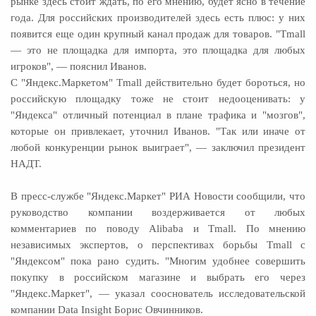
рынке здесь стоит ждать, по его мнению, будет ясно в течение
года. Для российских производителей здесь есть плюс: у них
появится еще один крупный канал продаж для товаров. "Tmall
— это не площадка для импорта, это площадка для любых
игроков", — пояснил Иванов.
С "Яндекс.Маркетом" Tmall действительно будет бороться, но
российскую площадку тоже не стоит недооценивать: у
"Яндекса" отличный потенциал в плане трафика и "мозгов",
которые он привлекает, уточнил Иванов. "Так или иначе от
любой конкуренции рынок выиграет", — заключил президент
НАДТ.
В пресс-службе "Яндекс.Маркет" РИА Новости сообщили, что
руководство компании воздерживается от любых
комментариев по поводу Alibaba и Tmall. По мнению
независимых экспертов, о перспективах борьбы Tmall с
"Яндексом" пока рано судить. "Многим удобнее совершить
покупку в российском магазине и выбрать его через
"Яндекс.Маркет", — указал сооснователь исследовательской
компании Data Insight Борис Овчинников.