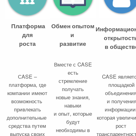
Платформа
Обмен опытом
Информацио
для
и
открытост
роста
развитие
в обществ
Вместе с CASE
есть
СASE –
CASE являет
стремление
платформа, где
площадкой
получать
компании имеют
объединени
новые знания,
возможность
и получени
навыки
привлекать
информации
и опыт, которые
дополнительные
которая увеличи
будут
средства путем
рост
необходимы в
выпуска своих
транспарентнос