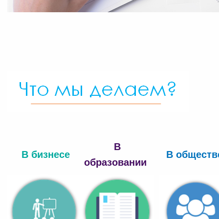
В
В бизн
есе
В обществ
образовании