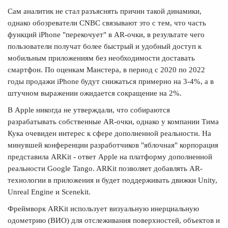
Сам аналитик не стал разъяснять причин такой динамики,
однако обозреватели CNBC связывают это с тем, что часть
функций iPhone "перекочует" в AR-очки, в результате чего
пользователи получат более быстрый и удобный доступ к
мобильным приложениям без необходимости доставать
смартфон. По оценкам Манстера, в период с 2020 по 2022
годы продажи iPhone будут снижаться примерно на 3-4%, а в
штучном выражении ожидается сокращение на 2%.
В Apple никогда не утверждали, что собираются
разрабатывать собственные AR-очки, однако у компании Тима
Кука очевиден интерес к сфере дополненной реальности. На
минувшей конференции разработчиков "яблочная" корпорация
представила ARKit - ответ Apple на платформу дополненной
реальности Google Tango. ARKit позволяет добавлять AR-
технологии в приложения и будет поддерживать движки Unity,
Unreal Engine и Scenekit.
Фреймворк ARKit использует визуальную инерциальную
одометрию (ВИО) для отслеживания поверхностей, объектов и