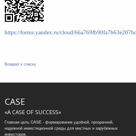
https://forms.yandex.ru/cloud/66a769fb90fa7b63e207bc
Возврат к списку
CASE
«A CASE OF SUCCESS»
Главная цель CASE - формирование удобной, прозрачной,
надежной инвестиционной среды для местных и зарубежных
инвесторов.