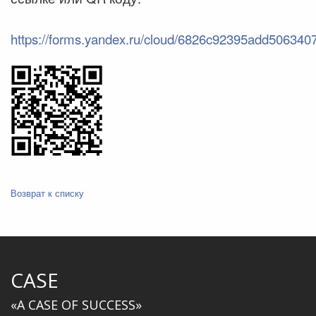
https://forms.yandex.ru/cloud/6826c92395add506340
Возврат к списку
CASE
«A CASE OF SUCCESS»