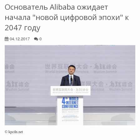
Основатель Alibaba ожидает
начала "новой цифровой эпохи" к
2047 году
04.12.2017
0
© kpcdn.net