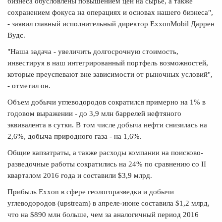
бизнеса обусловлены повышением цен на сырье, а также
сохранением фокуса на операциях и основах нашего бизнеса",
- заявил главный исполнительный директор ExxonMobil Даррен
Вудс.
"Наша задача - увеличить долгосрочную стоимость,
инвестируя в наш интегрированный портфель возможностей,
которые преуспевают вне зависимости от рыночных условий",
- отметил он.
Объем добычи углеводородов сократился примерно на 1% в
годовом выражении - до 3,9 млн баррелей нефтяного
эквивалента в сутки. В том числе добыча нефти снизилась на
2,6%, добыча природного газа - на 1,6%.
Общие капзатраты, а также расходы компании на поисково-
разведочные работы сократились на 24% по сравнению со II
кварталом 2016 года и составили $3,9 млрд.
Прибыль Exxon в сфере геологоразведки и добычи
углеводородов (upstream) в апреле-июне составила $1,2 млрд,
что на $890 млн больше, чем за аналогичный период 2016