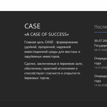
CASE
После
«A CASE OF SUCCESS»
30.07.2
Главная цель CASE - формирование
Государс
удобной, прозрачной, надежной
28.07.202
инвестиционной среды для местных и
зарубежных инвесторов.
Очередн
года
Сделки, заключенные в биржевом зале,
14.07.202
обеспечены гарантией исполнения и
способствуют гласности и открытости
Очередн
биржевых торгов..
года
14.06.202