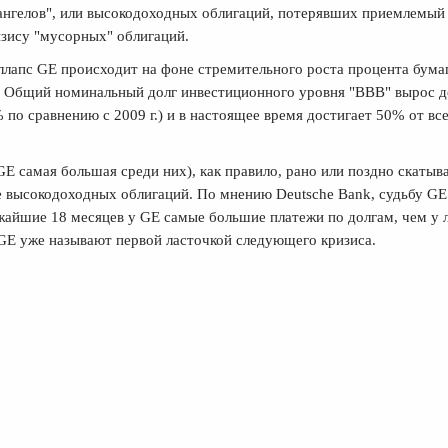
 ангелов", или высокодоходных облигаций, потерявших приемлемый
изису "мусорных" облигаций.
ллапс GE происходит на фоне стремительного роста процента бума
. Общий номинальный долг инвестиционного уровня "BBB" вырос д
по сравнению с 2009 г.) и в настоящее время достигает 50% от все
 самая большая среди них), как правило, рано или поздно скатыв
е высокодоходных облигаций. По мнению Deutsche Bank, судьбу GE
айшие 18 месяцев у GE самые большие платежи по долгам, чем у 
GE уже называют первой ласточкой следующего кризиса.