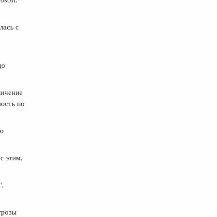
osoft.
лась с
до
личение
ность по
го
с этим,
".
грозы