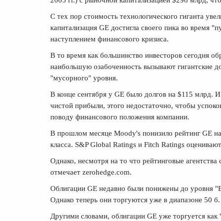
2005 гг.) с рыночной капитализацией $296 млрд, чт
С тех пор стоимость технологического гиганта увел
капитализация GE достигла своего пика во время "пу
наступлением финансового кризиса.
В то время как большинство инвесторов сегодня о
наибольшую озабоченность вызывают гигантские до
"мусорного" уровня.
В конце сентября у GE было долгов на $115 млрд. 
чистой прибыли, этого недостаточно, чтобы успоко
поводу финансового положения компании.
В прошлом месяце Moody's понизило рейтинг GE на 
класса. S&P Global Ratings и Fitch Ratings оценив
Однако, несмотря на то что рейтинговые агентства
отмечает zerohedge.com.
Облигации GE недавно были понижены до уровня "BBB
Однако теперь они торгуются уже в диапазоне 50 б. 
Другими словами, облигации GE уже торгуется как