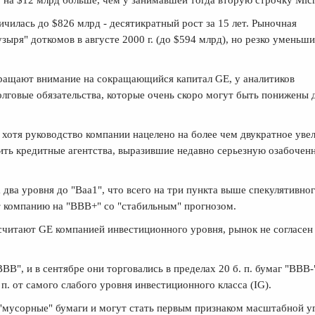
о на $12 млрд больше, чем у занимавшей тогда вторую строчку Micr
ичилась до $826 млрд - десятикратный рост за 15 лет. Рыночная
зыря" доткомов в августе 2000 г. (до $594 млрд), но резко уменьши
бращают внимание на сокращающийся капитал GE, у аналитиков
лговые обязательства, которые очень скоро могут быть понижены 
И хотя руководство компании нацелено на более чем двукратное уве
ить кредитные агентства, выразившие недавно серьезную озабочен
два уровня до "Baa1", что всего на три пункта выше спекулятивно
ают компанию на "BBB+" со "стабильным" прогнозом.
 считают GE компанией инвестиционного уровня, рынок не согласен 
", и в сентябре они торговались в пределах 20 б. п. бумаг "BBB-
п. от самого слабого уровня инвестиционного класса (IG).
 "мусорные" бумаги и могут стать первым признаком масштабной у