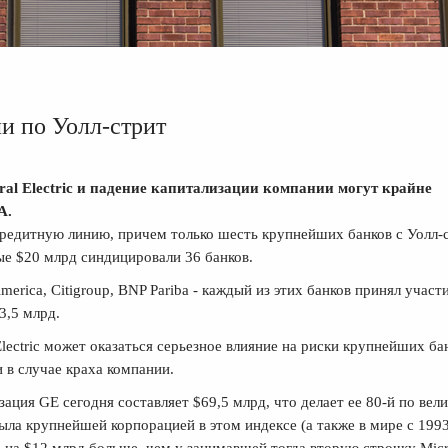
ли по Уолл-стрит
al Electric и падение капитализации компании могут крайне
А.
 кредитную линию, причем только шесть крупнейших банков с Уолл-
ые $20 млрд синдицировали 36 банков.
erica, Citigroup, BNP Pariba - каждый из этих банков принял участи
3,5 млрд.
ectric может оказаться серьезное влияние на риски крупнейших ба
 в случае краха компании.
ция GE сегодня составляет $69,5 млрд, что делает ее 80-й по вел
была крупнейшей корпорацией в этом индексе (а также в мире с 199