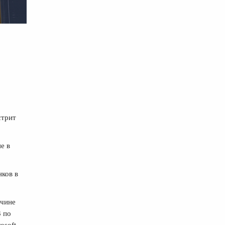
стрит
е в
нков в
ичине
3 по