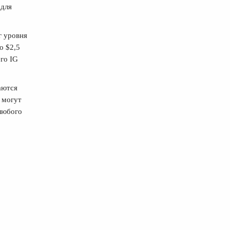
 для
г уровня
о $2,5
го IG
аются
 могут
любого