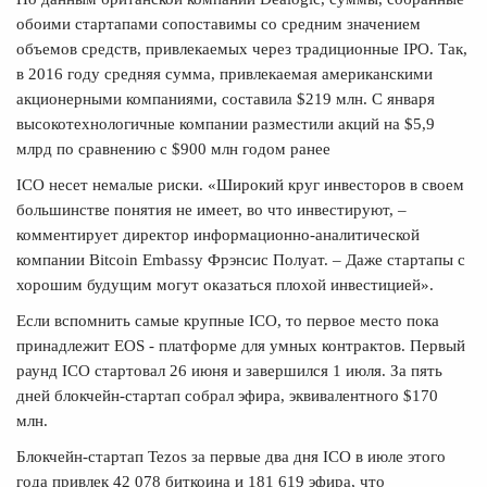
обоими стартапами сопоставимы со средним значением
объемов средств, привлекаемых через традиционные IPO. Так,
в 2016 году средняя сумма, привлекаемая американскими
акционерными компаниями, составила $219 млн. С января
высокотехнологичные компании разместили акций на $5,9
млрд по сравнению с $900 млн годом ранее
ICO несет немалые риски. «Широкий круг инвесторов в своем
большинстве понятия не имеет, во что инвестируют, –
комментирует директор информационно-аналитической
компании Bitcoin Embassy Фрэнсис Полуат. – Даже стартапы с
хорошим будущим могут оказаться плохой инвестицией».
Если вспомнить самые крупные ICO, то первое место пока
принадлежит EOS - платформе для умных контрактов. Первый
раунд ICO стартовал 26 июня и завершился 1 июля. За пять
дней блокчейн-стартап собрал эфира, эквивалентного $170
млн.
Блокчейн-стартап Tezos за первые два дня ICO в июле этого
года привлек 42 078 биткоина и 181 619 эфира, что