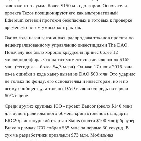
эквивалентно сумме более $150 млн долларов. Основатели
проекта Tezos позиционируют его как альтернативный
Ethereum сетевой протокол безопасных и готовых к проверке
временем систем умных контрактов.
Около года назад закончилась распродажа токенов проекта по
децентрализованному управлению инвестициями The DAO.
Поначалу все было хорошо краудсейл принес более 12
миллионов эфира, что на тот момент составляло около $165
млн. (сегодня — более $4,3 млрд). Однако 17 июня 2016 года
из-за ошибки в коде хакер вывел из DAO $60 млн. Это ударило
не только по фонду, его основателям и инвесторам, но и по
всему сообществу, а токены DAO в свою очередь потеряли
60% в цене.
Среди других крупных ICO - проект Bancor (около $140 млн)
для децентрализованного обмена криптотокенов стандарта
ERC20; cингапурский стартап Status (почти $100 млн); браузер
Brave в рамках ICO собрал $35 млн. за первые 30 секунд. В
сумме разработчики привлекли $73 млн. Мобильная