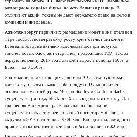
торговать на бирже. ICO несколько похоже на IPO, первичное
размещение акций на бирже, но есть большая разница. В
отличие от акций, токены не дают держателю право на долю в
компании и дивиденды.
Ажиотаж вокруг первичных размещений монет в значительной
мере способствовал резкому росту криптовалют биткоин и
Ethereum, которые активно использовались для покупки
токенов новых блокчейн-стартапов, проводящих ICO. Так, за
первую половину 2017 года биткоин вырос в цене на 160%, а
Ether — на 3 350%.
У компаний, привлекающих деньги на ICO, зачастую может
вовсе отсутствовать какой-либо продукт. Dynamic Ledger,
основанная экс-трейдером Morgan Stanley и Goldman Sachs,
существует три года, block.one была создана в этом году. Для
сравнения: Blue Apron, размещавшая в июне акции,
существует пять лет, у нее понятный инвесторам бизнес, а
выручка в 2016 г. составила $800 млн. Еще два года назад она
привлекала капитал от инвесторов и была оценена в $2 млрд.
По данным британской компании Dealogic, суммы, собранные