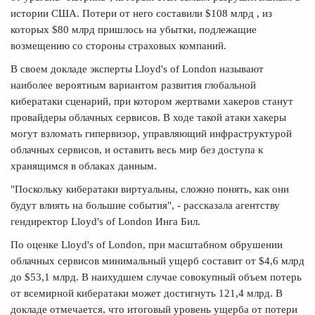
истории США. Потери от него составили $108 млрд , из
которых $80 млрд пришлось на убытки, подлежащие
возмещению со стороны страховых компаний.
В своем докладе эксперты Lloyd's of London называют
наиболее вероятным вариантом развития глобальной
кибератаки сценарий, при котором жертвами хакеров станут
провайдеры облачных сервисов. В ходе такой атаки хакеры
могут взломать гипервизор, управляющий инфраструктурой
облачных сервисов, и оставить весь мир без доступа к
хранящимся в облаках данным.
"Поскольку кибератаки виртуальны, сложно понять, как они
будут влиять на большие события", - рассказала агентству
гендиректор Lloyd's of London Инга Бил.
По оценке Lloyd's of London, при масштабном обрушении
облачных сервисов минимальный ущерб составит от $4,6 млрд
до $53,1 млрд. В наихудшем случае совокупный объем потерь
от всемирной кибератаки может достигнуть 121,4 млрд. В
докладе отмечается, что итоговый уровень ущерба от потери