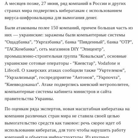
А месяцев позже, 27 июня, ряд компаний в России и других
странах мира подверглись кибератакам с использованием
вируса-шифровальщика для вымогания денег.
Были атакованы полее 150 компаний, причем большая часть из
них — украинские: заражены были компьютерные системы
"Ощадбанка", "Укргазбанка", банка "Пивденный", банка "ОТР",
"ТАСКомбанка", сеть магазинов DIY "Эпицентр",
промышленно-строительная группа "Ковальская", основные
украинские сотовые операторы - "Киевстар", Vodafone и
Lifecell. О хакерских атаках сообщили также "Укртелеком",
"Укрзализныця", госпредприятие "Антонов", "Укрпочта",
"Киевводоканал". Атаке подверглись киевский метрополитен,
компьютерные системы кабинета министров и сайта
правительства Украины.
По оценкам ряда экспертов, новая масштабная кибератака на
компании различных стран мира не ставила своей целью
вымогательство средств как таковое: речь скорее идет об
использовании кибератак, для того чтобы нарушить работу
компаний и объектов инфраструктуры. Из крупных