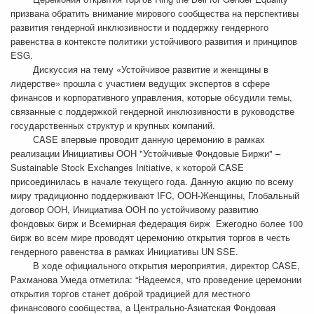
призвана обратить внимание мирового сообщества на перспективы
развития гендерной инклюзивности и поддержку гендерного
равенства в контексте политики устойчивого развития и принципов
ESG.
Дискуссия на тему «Устойчивое развитие и женщины в
лидерстве» прошла с участием ведущих экспертов в сфере
финансов и корпоративного управления, которые обсудили темы,
связанные с поддержкой гендерной инклюзивности в руководстве
государственных структур и крупных компаний.
СASE впервые проводит данную церемонию в рамках
реализации Инициативы ООН "Устойчивые Фондовые Биржи" –
Sustainable Stock Exchanges Initiative, к которой СASE
присоединилась в начале текущего года. Данную акцию по всему
миру традиционно поддерживают IFC, ООН-Женщины, Глобальный
договор ООН, Инициатива ООН по устойчивому развитию
фондовых бирж и Всемирная федерация бирж Ежегодно более 100
бирж во всем мире проводят церемонию открытия торгов в честь
гендерного равенства в рамках Инициативы UN SSE.
В ходе официального открытия мероприятия, директор CASE,
Рахманова Умеда отметила: “Надеемся, что проведение церемонии
открытия торгов станет доброй традицией для местного
финансового сообщества, а Центрально-Азиатская Фондовая