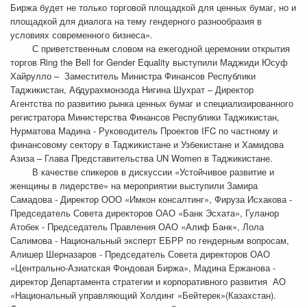
Биржа будет не только торговой площадкой для ценных бумаг, но и
площадкой для диалога на тему гендерного разнообразия в
условиях современного бизнеса».
С приветственным словом на ежегодной церемонии открытия
торгов Ring the Bell for Gender Equality выступили Маджиди Юсуф
Хайрулло – Заместитель Министра Финансов Республики
Таджикистан, Абдурахмонзода Нигина Шухрат – Директор
Агентства по развитию рынка ценных бумаг и специализированного
регистратора Министерства Финансов Республики Таджикистан,
Нурматова Мадина - Руководитель Проектов IFC по частному и
финансовому сектору в Таджикистане и Узбекистане и Хамидова
Азиза – Глава Представительства UN Women в Таджикистане.
В качестве спикеров в дискуссии «Устойчивое развитие и
женщины в лидерстве» на мероприятии выступили Замира
Самадова - Директор ООО «Имкон консалтинг», Фируза Исхакова -
Председатель Совета директоров ОАО «Банк Эсхата», Гуланор
Атобек - Председатель Правления ОАО «Алиф Банк», Лола
Салимова - Национальный эксперт ЕБРР по гендерным вопросам,
Алишер Шерназаров - Председатель Совета директоров ОАО
«Центрально-Азиатская Фондовая Биржа», Мадина Ержанова -
директор Департамента стратегии и корпоративного развития АО
«Национальный управляющий Холдинг «Бейтерек»(Казахстан).