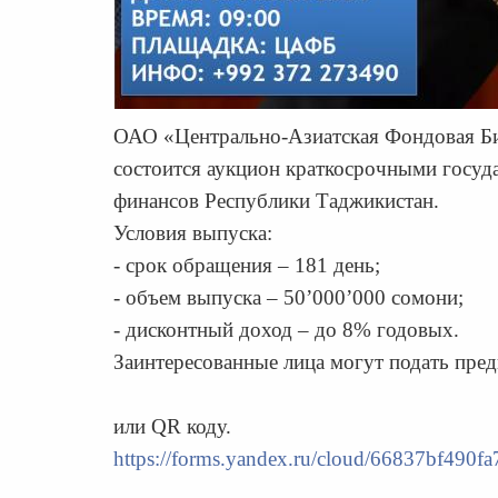
ОАО «Центрально-Азиатская Фондовая Бир
состоится аукцион краткосрочными госу
финансов Республики Таджикистан.
Условия выпуска:
- срок обращения – 181 день;
- объем выпуска – 50’000’000 сомони;
- дисконтный доход – до 8% годовых.
Заинтересованные лица могут подать пре
или QR коду.
https://forms.yandex.ru/cloud/66837bf490