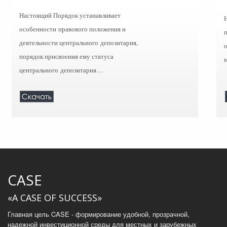
Настоящий Порядок устанавливает
особенности правового положения и
деятельности центрального депозитария,
о
порядок присвоения ему статуса
центрального
депозитария…
CASE
«A CASE OF SUCCESS»
Главная цель CASE - формирование удобной, прозрачной,
надежной инвестиционной среды для местных и зарубежных