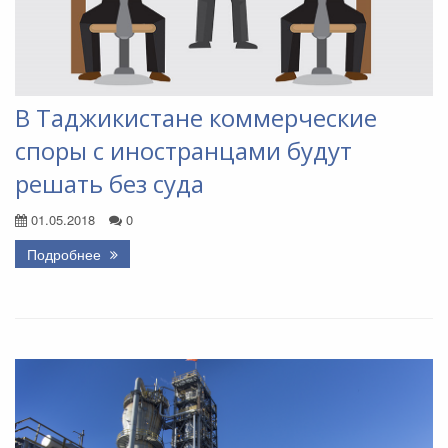
В Таджикистане коммерческие
споры с иностранцами будут
решать без суда
01.05.2018
0
Подробнее