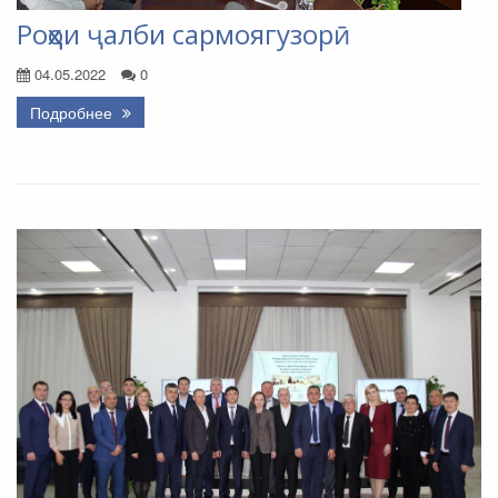
Роҳҳои ҷалби сармоягузорӣ
04.05.2022
0
Подробнее