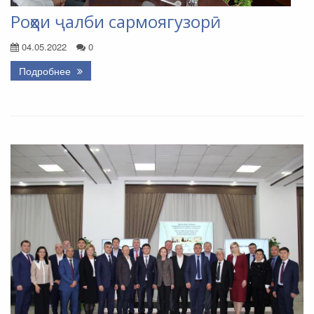
Роҳҳои ҷалби сармоягузорӣ
04.05.2022
0
Подробнее