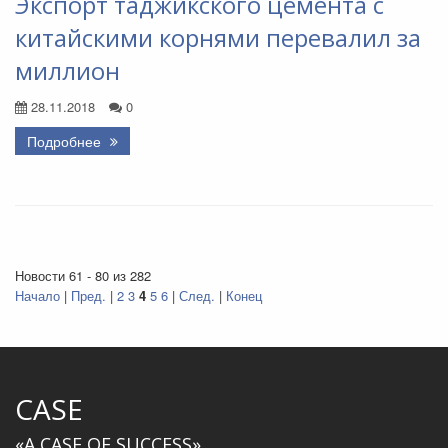
Экспорт таджикского цемента с
китайскими корнями перевалил за
миллион
28.11.2018
0
Подробнее
Новости 61 - 80 из 282
Начало
|
Пред.
|
2
3
4
5
6
|
След.
|
Конец
CASE
«A CASE OF SUCCESS»