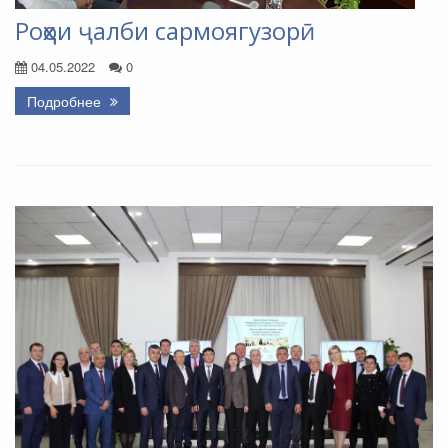
Роҳҳои ҷалби сармоягузорӣ
04.05.2022
0
Подробнее