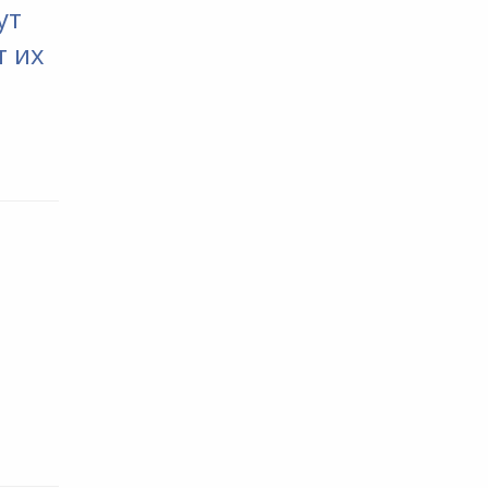
ут
т их