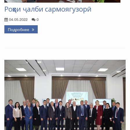
Роҳҳои ҷалби сармоягузорӣ
04.05.2022
0
Подробнее