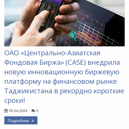
ОАО «Центрально-Азиатская
Фондовая Биржа» (CASE) внедрила
новую инновационную биржевую
платформу на финансовом рынке
Таджикистана в рекордно короткие
сроки!
05.04.2024
0
Подробнее