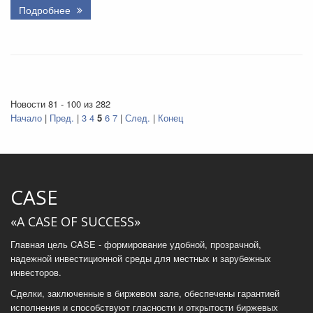
Подробнее
Новости 81 - 100 из 282
Начало
|
Пред.
|
3
4
5
6
7
|
След.
|
Конец
CASE
«A CASE OF SUCCESS»
Главная цель CASE - формирование удобной, прозрачной,
надежной инвестиционной среды для местных и зарубежных
инвесторов.
Сделки, заключенные в биржевом зале, обеспечены гарантией
исполнения и способствуют гласности и открытости биржевых