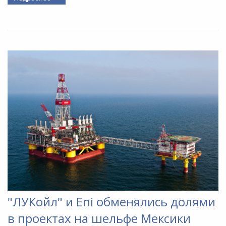
"ЛУКойл" и Eni обменялись долями
в проектах на шельфе Мексики