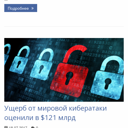
Подробнее
Ущерб от мировой кибератаки
оценили в $121 млрд
18.07.2017
0