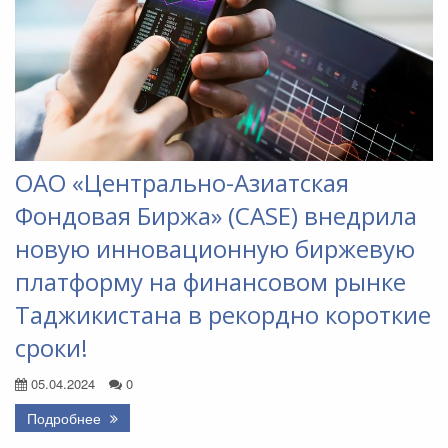
ОАО «Центрально-Азиатская
Фондовая Биржа» (CASE) внедрила
новую инновационную биржевую
платформу на финансовом рынке
Таджикистана в рекордно короткие
сроки!
05.04.2024
0
Подробнее