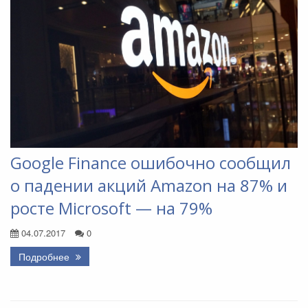
Google Finance ошибочно сообщил
о падении акций Amazon на 87% и
росте Microsoft — на 79%
04.07.2017
0
Подробнее