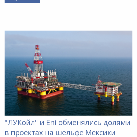
"ЛУКойл" и Eni обменялись долями
в проектах на шельфе Мексики