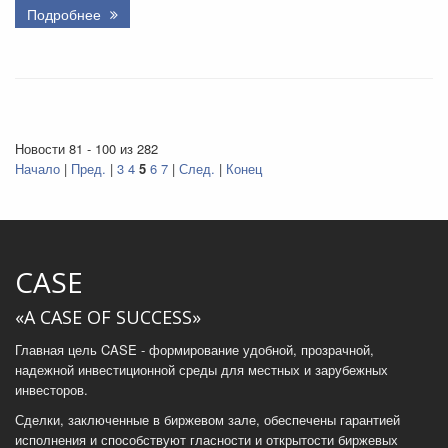
Подробнее
Новости 81 - 100 из 282
Начало
|
Пред.
|
3
4
5
6
7
|
След.
|
Конец
CASE
«A CASE OF SUCCESS»
Главная цель CASE - формирование удобной, прозрачной,
надежной инвестиционной среды для местных и зарубежных
инвесторов.
Сделки, заключенные в биржевом зале, обеспечены гарантией
исполнения и способствуют гласности и открытости биржевых