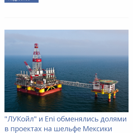
"ЛУКойл" и Eni обменялись долями
в проектах на шельфе Мексики