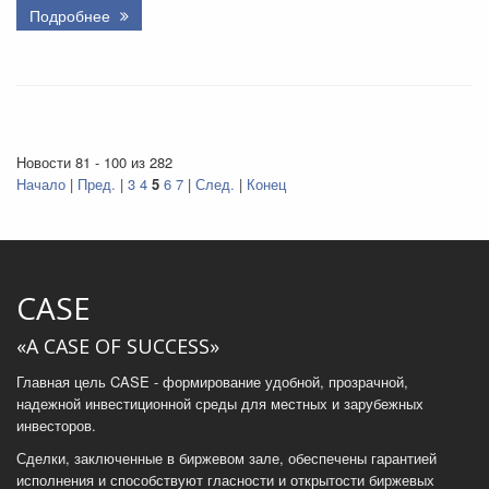
Подробнее
Новости 81 - 100 из 282
Начало
|
Пред.
|
3
4
5
6
7
|
След.
|
Конец
CASE
«A CASE OF SUCCESS»
Главная цель CASE - формирование удобной, прозрачной,
надежной инвестиционной среды для местных и зарубежных
инвесторов.
Сделки, заключенные в биржевом зале, обеспечены гарантией
исполнения и способствуют гласности и открытости биржевых