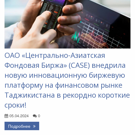
ОАО «Центрально-Азиатская
Фондовая Биржа» (CASE) внедрила
новую инновационную биржевую
платформу на финансовом рынке
Таджикистана в рекордно короткие
сроки!
05.04.2024
0
Подробнее