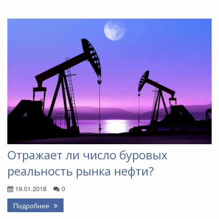
Отражает ли число буровых
реальность рынка нефти?
19.01.2018
0
Подробнее