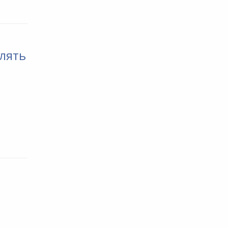
лять
е