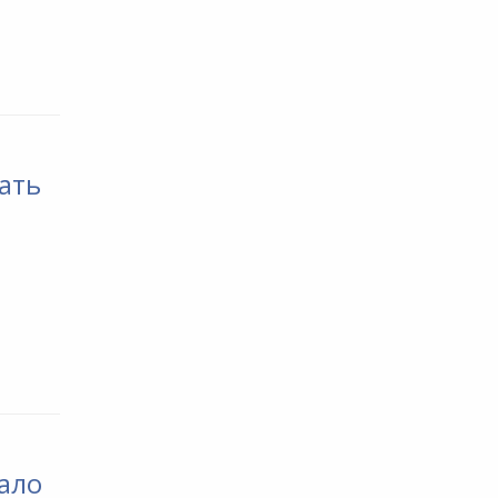
ать
ало